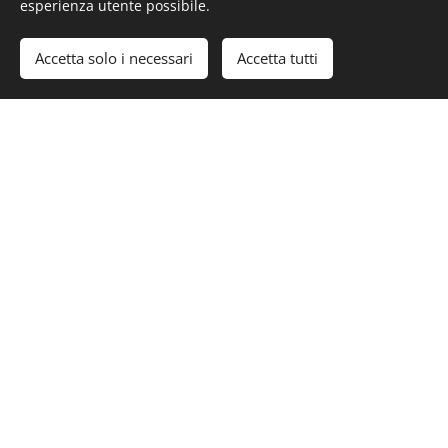
esperienza utente possibile.
customer centricity un impegno condiviso.
Accetta solo i necessari
Accetta tutti
Deliver
Con il terzo step
è possibile definire
l'esperienza desiderata ed erogarla in modo consistente
passando dall'ascolto all'azione.
Infine si definiscono Governance, Sistema Premiante con
Results & Reward