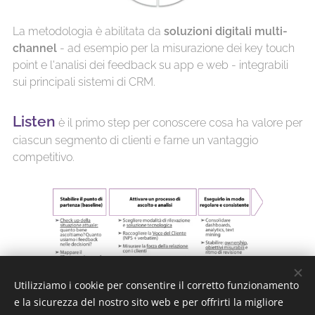
La metodologia è abilitata da
soluzioni digitali multi-
channel
- ad esempio per la misurazione dei key touch
point e l'analisi dei feedback su app e web - integrabili
sui principali sistemi di CRM.
Listen
è il primo step per conoscere cosa ha valore per
ciascun segmento di clienti e farne un vantaggio
competitivo.
Utilizziamo i cookie per consentire il corretto funzionamento
e la sicurezza del nostro sito web e per offrirti la migliore
Involve
è il secondo step e serve a rendere la